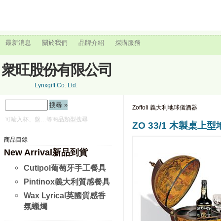
最新消息
關於我們
品牌介紹
採購服務
衆旺股份有限公司
Lynxgift Co. Ltd.
Zoffoli 義大利地球儀酒器
可輸入杯、盤…等商品類型搜尋
ZO 33/1 木製桌上
商品目錄
New Arrival新品到貨
Cutipol葡萄牙手工餐具
Pintinox義大利質感餐具
Wax Lyrical英國質感香
氛蠟燭