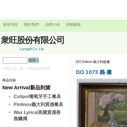
最新消息
關於我們
品牌介紹
採購服務
衆旺股份有限公司
Lynxgift Co. Ltd.
DO Dekort 義大利版畫
可輸入杯、盤…等商品類型搜尋
DO 1073 義-畫
商品目錄
New Arrival新品到貨
Cutipol葡萄牙手工餐具
Pintinox義大利質感餐具
Wax Lyrical英國質感香
氛蠟燭