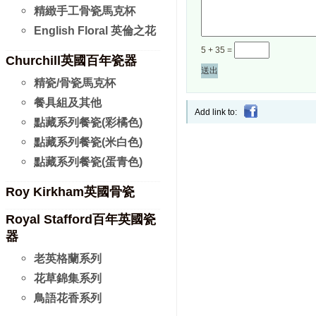
精緻手工骨瓷馬克杯
English Floral 英倫之花
5
+
35
=
Churchill英國百年瓷器
精瓷/骨瓷馬克杯
餐具組及其他
Add link to:
點藏系列餐瓷(彩橘色)
點藏系列餐瓷(米白色)
點藏系列餐瓷(蛋青色)
Roy Kirkham英國骨瓷
Royal Stafford百年英國瓷
器
老英格蘭系列
花草錦集系列
鳥語花香系列