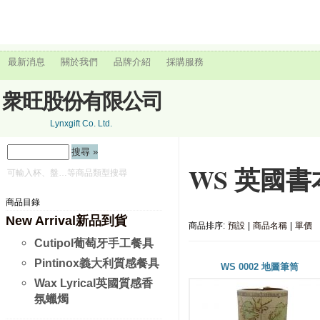
最新消息
關於我們
品牌介紹
採購服務
衆旺股份有限公司
Lynxgift Co. Ltd.
WS 英國
可輸入杯、盤…等商品類型搜尋
商品目錄
New Arrival新品到貨
商品排序:
預設
|
商品名稱
|
單價
Cutipol葡萄牙手工餐具
Pintinox義大利質感餐具
WS 0002 地圖筆筒
Wax Lyrical英國質感香
氛蠟燭