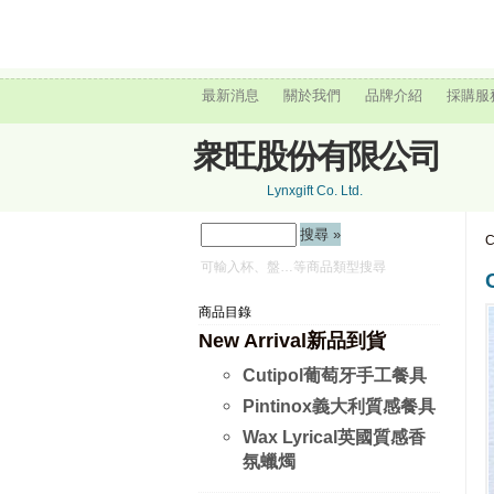
最新消息
關於我們
品牌介紹
採購服
衆旺股份有限公司
Lynxgift Co. Ltd.
可輸入杯、盤…等商品類型搜尋
商品目錄
New Arrival新品到貨
Cutipol葡萄牙手工餐具
Pintinox義大利質感餐具
Wax Lyrical英國質感香
氛蠟燭