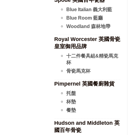
Spode 英國百年瓷器
Blue Italian 義大利藍
Blue Room 藍廳
Woodland 森林地帶
Royal Worcester 英國骨瓷
皇室御用品牌
十二件餐具組&精瓷馬克
杯
骨瓷馬克杯
Pimpernel 英國餐廚雜貨
托盤
杯墊
餐墊
Hudson and Middleton 英
國百年骨瓷