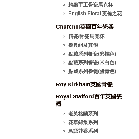
精緻手工骨瓷馬克杯
English Floral 英倫之花
Churchill英國百年瓷器
精瓷/骨瓷馬克杯
餐具組及其他
點藏系列餐瓷(彩橘色)
點藏系列餐瓷(米白色)
點藏系列餐瓷(蛋青色)
Roy Kirkham英國骨瓷
Royal Stafford百年英國瓷
器
老英格蘭系列
花草錦集系列
鳥語花香系列