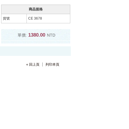
商品規格
貨號
CE 3678
1380.00
單價:
NTD
« 回上頁
列印本頁