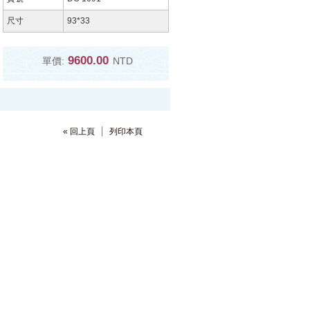
尺寸
93*33
9600.00
單價:
NTD
« 回上頁
列印本頁