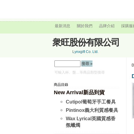
最新消息
關於我們
品牌介紹
採購服
衆旺股份有限公司
Lynxgift Co. Ltd.
D
可輸入杯、盤…等商品類型搜尋
商品目錄
New Arrival新品到貨
Cutipol葡萄牙手工餐具
Pintinox義大利質感餐具
Wax Lyrical英國質感香
氛蠟燭