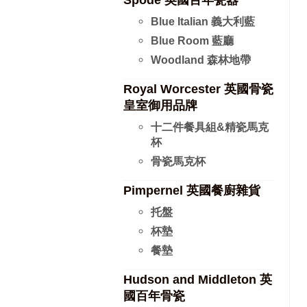
Spode 英國百年瓷器
Blue Italian 義大利藍
Blue Room 藍廳
Woodland 森林地帶
Royal Worcester 英國骨瓷
皇室御用品牌
十二件餐具組&精瓷馬克
杯
骨瓷馬克杯
Pimpernel 英國餐廚雜貨
托盤
杯墊
餐墊
Hudson and Middleton 英
國百年骨瓷