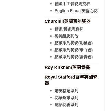
精緻手工骨瓷馬克杯
English Floral 英倫之花
Churchill英國百年瓷器
精瓷/骨瓷馬克杯
餐具組及其他
點藏系列餐瓷(彩橘色)
點藏系列餐瓷(米白色)
點藏系列餐瓷(蛋青色)
Roy Kirkham英國骨瓷
Royal Stafford百年英國瓷
器
老英格蘭系列
花草錦集系列
鳥語花香系列