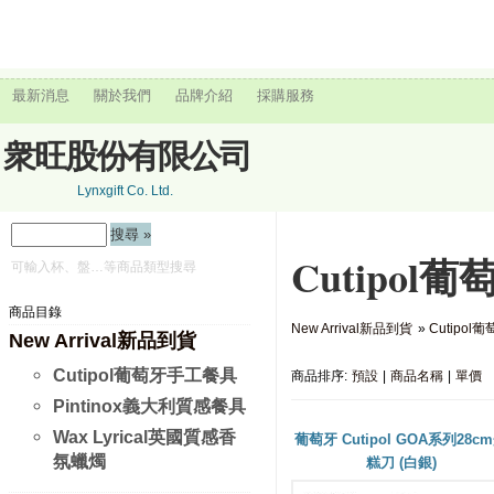
最新消息
關於我們
品牌介紹
採購服務
衆旺股份有限公司
Lynxgift Co. Ltd.
Cutipol
可輸入杯、盤…等商品類型搜尋
商品目錄
New Arrival新品到貨
»
Cutipo
New Arrival新品到貨
Cutipol葡萄牙手工餐具
商品排序:
預設
|
商品名稱
|
單價
Pintinox義大利質感餐具
Wax Lyrical英國質感香
葡萄牙 Cutipol GOA系列28c
氛蠟燭
糕刀 (白銀)