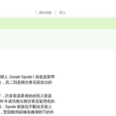
網站地圖
登入
osiah Spode I 為瓷器業帶
配方，其二則是模仿青花瓷技法的
下，許多瓷器業者紛紛投入瓷器
790 年成功推出模仿青花瓷用色的
。同時，Spode 家族也不斷改良瓷土
光，堅固耐用卻擁有纖薄輕巧的外