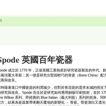
務
Spode 英國百年瓷器
pode 成立於 1770 年，正值英國工業熱衷於研究瓷器製造的年代。創辦人 J
來兩項重大革新；其一便是研究出堅固輕巧的骨瓷（Bone China）
完善與改良。
當時隨著進口中國瓷器的利潤減少，但對於青花瓷的需求未減的情況
的研究與改良。Spode 先生於是研究如何應用銅版印刷技術，並於 1
he Willow 系列、即經典的 Blue Italian（義大利藍）系列的前身
配方，結果為瓷器業帶來翻天覆地的新變化 － 骨瓷。骨瓷潔白又透