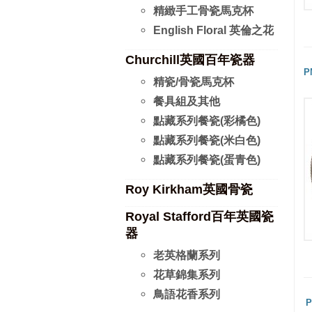
精緻手工骨瓷馬克杯
English Floral 英倫之花
Churchill英國百年瓷器
P
精瓷/骨瓷馬克杯
餐具組及其他
點藏系列餐瓷(彩橘色)
點藏系列餐瓷(米白色)
點藏系列餐瓷(蛋青色)
Roy Kirkham英國骨瓷
Royal Stafford百年英國瓷
器
老英格蘭系列
花草錦集系列
鳥語花香系列
P