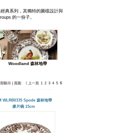
地帶）等經典系列，其獨特的圖樣設計與
roups 的一份子。
Woodland 森林地帶
6
全部顯示
| 頁面:
《 上一頁
1
2
3
4
5
M WLRB0335 Spode 森林地帶
麥片碗 15cm