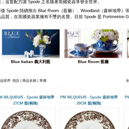
觀；這套配方讓 Spode 之名隨著英國瓷器享譽全世界。
後 Spode 陸續推出 Blue Room（藍廳）、Woodland（森林
品質，在英國瓷器業擁有不墜的名聲。目前 Spode 是 Portmeirion G
Blue Italian 義大利藍
Blue Room 藍廳
品排序:
預設
|
商品名稱
|
單價
M WLQU0105 - Spode 森林地帶
PM WLQU0145 - Spode 森林地帶
P
27CM 盤(鵪鶉)
20CM 盤(鵪鶉)