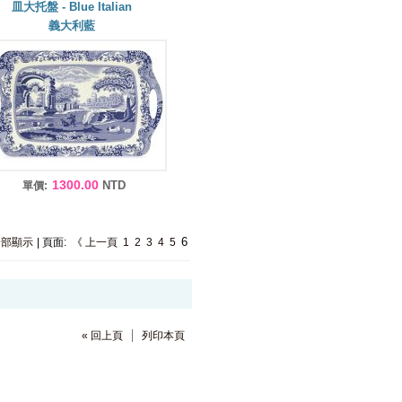
皿大托盤 - Blue Italian
義大利藍
1300.00
NTD
單價:
6
全部顯示
| 頁面:
《 上一頁
1
2
3
4
5
« 回上頁
列印本頁