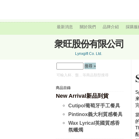
最新消息
關於我們
品牌介紹
採購服
衆旺股份有限公司
Lynxgift Co. Ltd.
可輸入杯、盤…等商品類型搜尋
商品目錄
S
New Arrival新品到貨
Cutipol葡萄牙手工餐具
Pintinox義大利質感餐具
Wax Lyrical英國質感香
T
氛蠟燭